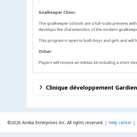
-
Goalkeeper Clinic
:
The goalkeeper schools are a full-scale preview, wi
develops the characteristics of the modern goalkeeper
This program is open to both boys and girls and will 
Other:
Players will receive an Adidas kit including a short sle
Clinique développement Gardien
©2026 Amilia Enterprises Inc.
All rights reserved.
Help center