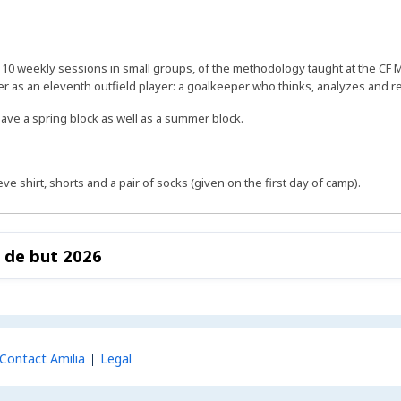
th 10 weekly sessions in small groups, of the methodology taught at the C
 as an eleventh outfield player: a goalkeeper who thinks, analyzes and rea
have a spring block as well as a summer block.
eve shirt, shorts and a pair of socks (given on the first day of camp).
 de but 2026
Contact Amilia
Legal