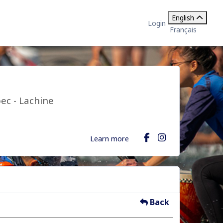
English
Login
Français
ec - Lachine
Learn more
Back