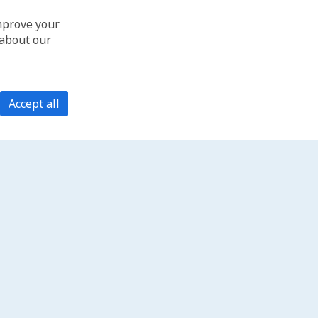
improve your
 about our
Accept all