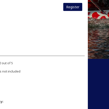
Register
 out of 5
s not included
ty: