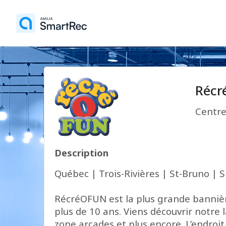
Réc
Centre
Description
Québec | Trois-Rivières | St-Bruno |
RécréOFUN est la plus grande bannièr
plus de 10 ans. Viens découvrir notre
zone arcades et plus encore. L’endroi