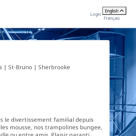
English
Login
Français
s | St-Bruno | Sherbrooke
le divertissement familial depuis
alles mousse, nos trampolines bungee,
le ou entre amis. Plaisir garanti