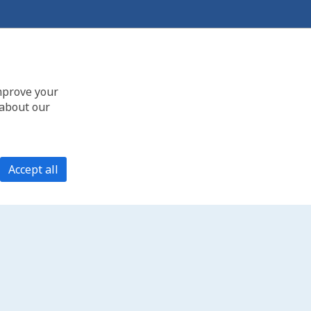
improve your
 about our
Accept all