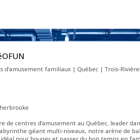
réOFUN
s d'amusement familiaux | Québec | Trois-Rivière
 Sherbrooke
e de centres d’amusement au Québec, leader dans 
 labyrinthe géant multi-niveaux, notre arène de b
t idéal pour bouger et passer du bon temps en famil