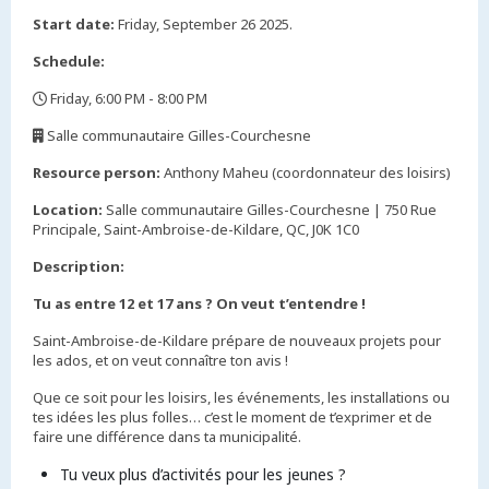
Start date:
Friday, September 26 2025.
Schedule:
Friday, 6:00 PM - 8:00 PM
,
Salle communautaire Gilles-Courchesne
,
Resource person:
Anthony Maheu (coordonnateur des loisirs)
Location:
Salle communautaire Gilles-Courchesne | 750 Rue
Principale, Saint-Ambroise-de-Kildare, QC, J0K 1C0
Description:
Tu as entre 12 et 17 ans ? On veut t’entendre !
Saint-Ambroise-de-Kildare prépare de nouveaux projets pour
les ados, et on veut connaître ton avis !
Que ce soit pour les loisirs, les événements, les installations ou
tes idées les plus folles… c’est le moment de t’exprimer et de
faire une différence dans ta municipalité.
Tu veux plus d’activités pour les jeunes ?