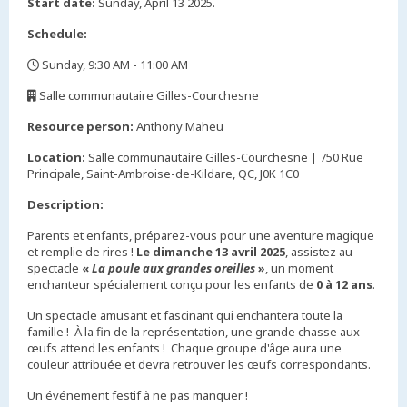
Start date:
Sunday, April 13 2025.
Schedule:
Sunday, 9:30 AM - 11:00 AM
,
Salle communautaire Gilles-Courchesne
,
Resource person:
Anthony Maheu
Location:
Salle communautaire Gilles-Courchesne | 750 Rue
Principale, Saint-Ambroise-de-Kildare, QC, J0K 1C0
Description:
Parents et enfants, préparez-vous pour une aventure magique
et remplie de rires !
Le dimanche 13 avril 2025
, assistez au
spectacle
«
La poule aux grandes oreilles
»
, un moment
enchanteur spécialement conçu pour les enfants de
0 à 12 ans
.
Un spectacle amusant et fascinant qui enchantera toute la
famille ! À la fin de la représentation, une grande chasse aux
œufs attend les enfants ! Chaque groupe d'âge aura une
couleur attribuée et devra retrouver les œufs correspondants.
Un événement festif à ne pas manquer !