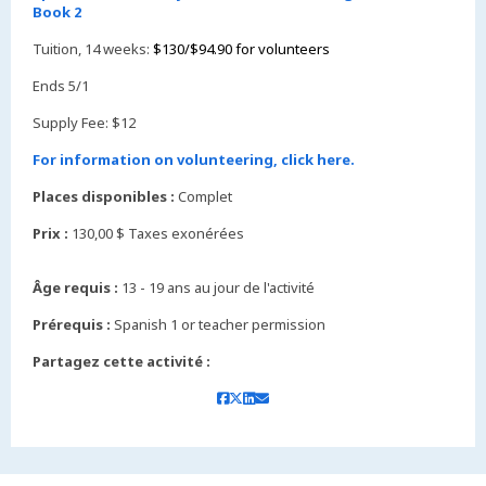
Book 2
Tuition, 14 weeks:
$130/$94.90 for volunteers
Ends 5/1
Supply Fee: $12
For information on volunteering, click here.
Places disponibles :
Complet
Prix :
130,00 $ Taxes exonérées
Âge requis :
13 - 19 ans au jour de l'activité
Prérequis :
Spanish 1 or teacher permission
Partagez cette activité :