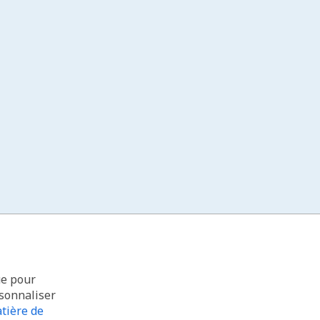
ue pour
rsonnaliser
tière de