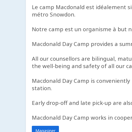
Le camp Macdonald est idéalement sit
métro Snowdon.
Notre camp est un organisme à but non
Macdonald Day Camp provides a summe
All our counsellors are bilingual, ma
the well-being and safety of all our c
Macdonald Day Camp is conveniently 
station.
Early drop-off and late pick-up are als
Macdonald Day Camp works in cooperat
Magasiner