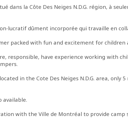
ué dans la Côte Des Neiges N.D.G. région, à seule
-lucratif dûment incorporée qui travaille en colla
r packed with fun and excitement for children a
ture, responsible, have experience working with ch
ampers.
located in the Cote Des Neiges N.D.G. area, only
o available.
ion with the Ville de Montréal to provide camp s