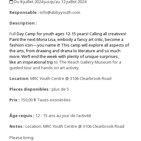
Du 8 juillet 2024 jusqu'au 12 juillet 2024
,
Responsable :
info@abbyyouth.com
Description :
Full
Day Camp for youth ages 12-15 years! Calling all creatives!
Paint the next Mona Lisa, embody a fancy art critic, become a
fashion icon—you name it! This camp will explore all aspects of
the arts, from drawing and drama to literature and so much
more. We’ll end the week with plenty of unique surprises,
like an inspirational trip
to The Reach Gallery Museum for a
guided tour and hands on art activity.
Location
: MRC Youth Centre @ 3106 Clearbrook Road
Places disponibles :
plus de 5
Prix :
150,00 $ Taxes exonérées
Âge requis :
12 - 15 ans au jour de l'activité
Notes :
Location: MRC Youth Centre @ 3106 Clearbrook Road
Please bring: