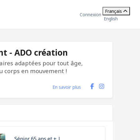
Français
Connexion
English
t - ADO création
taires adaptées pour tout âge,
 du corps en mouvement !
En savoir plus
Sénior 65 ans et + |