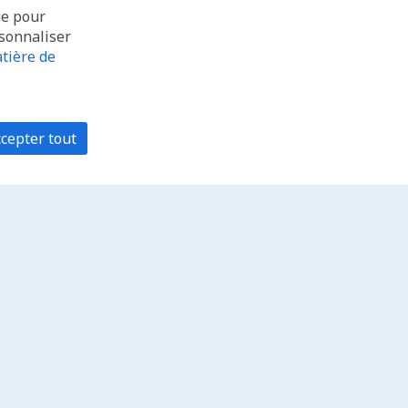
ue pour
rsonnaliser
tière de
cepter tout