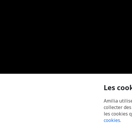
Les coo
Amilia utilis
collecter de
les cookies 
cookies
.