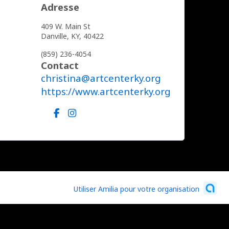
Adresse
409 W. Main St
Danville,
KY,
40422
(859) 236-4054
Contact
christina@artcenterky.org
https://www.artcenterky.org
Utiliser Amilia pour votre organisation