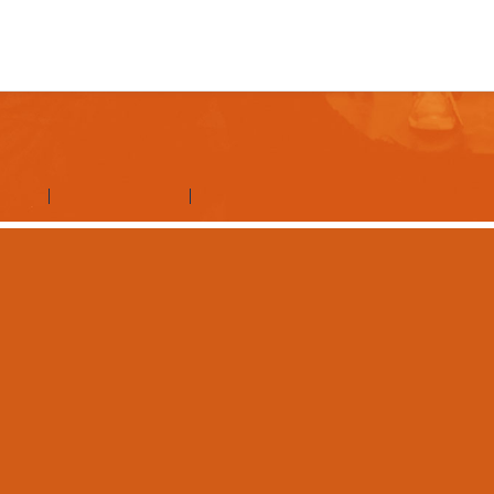
d'aide
Contactez Amilia
Légal