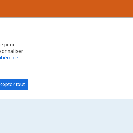
ue pour
rsonnaliser
tière de
cepter tout