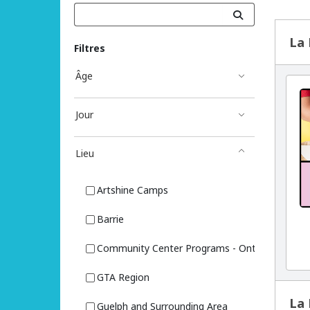
Résu
La 
Filtres
Âge
Jour
Lieu
Artshine Camps
Barrie
Community Center Programs - Ontario
GTA Region
La 
Guelph and Surrounding Area