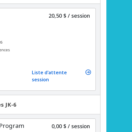
par
20,50 $
/
session
26
rences
Liste d'attente
session
s JK-6
 Program
par
0,00 $
/
session