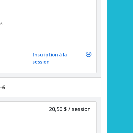
26
Inscription à la
session
-6
par
20,50 $
/
session