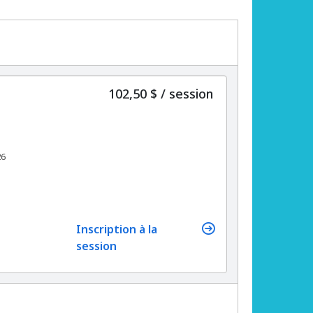
par
102,50 $
/
session
26
Inscription à la
session