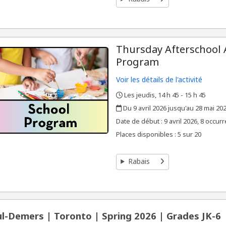
Thursday Afterschool 
Program
Voir les détails de l'activité
Les jeudis, 14 h 45 - 15 h 45
,
,
Du 9 avril 2026 jusqu'au 28 mai 20
,
,
Date de début :
9 avril 2026, 8 occur
Places disponibles : 5 sur 20
Rabais
l-Demers | Toronto | Spring 2026 | Grades JK-6