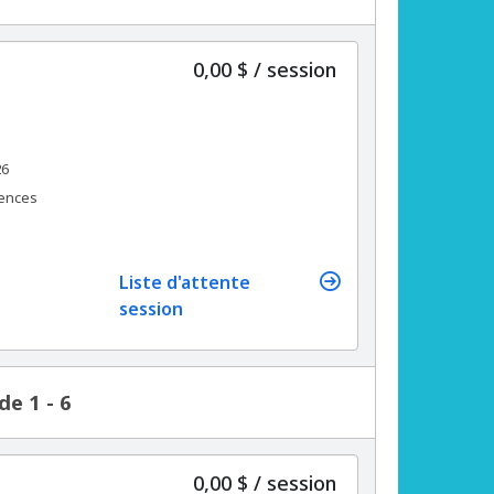
par
0,00 $
/
session
26
rences
Liste d'attente
session
de 1 - 6
par
0,00 $
/
session