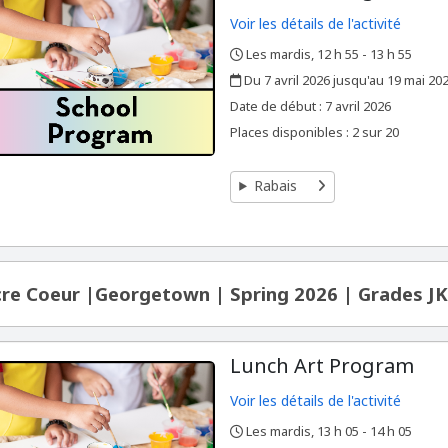
Voir les détails de l'activité
Les mardis, 12 h 55 - 13 h 55
,
,
Du 7 avril 2026 jusqu'au 19 mai 20
,
,
Date de début :
7 avril 2026
Places disponibles : 2 sur 20
Rabais
re Coeur |Georgetown | Spring 2026 | Grades JK
Lunch Art Program
Voir les détails de l'activité
Les mardis, 13 h 05 - 14 h 05
,
,