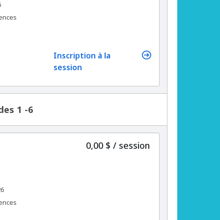
6
rences
Inscription à la
session
des 1 -6
par
0,00 $
/
session
26
rences