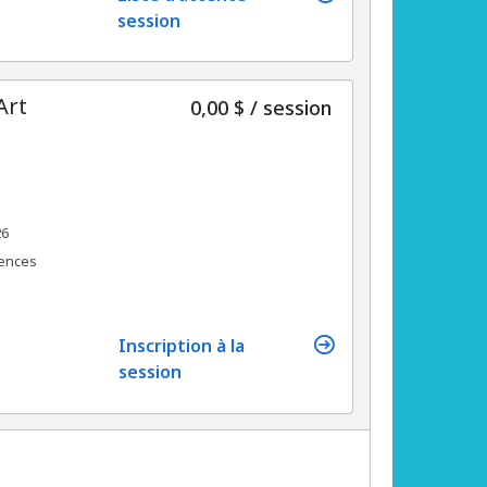
session
Art
par
0,00 $
/
session
26
rences
Inscription à la
session