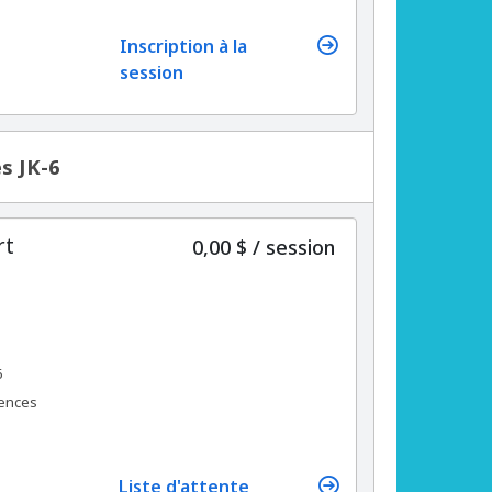
Inscription à la
session
s JK-6
rt
par
0,00 $
/
session
6
rences
Liste d'attente