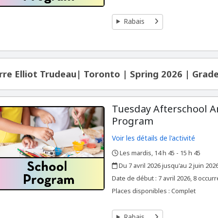
Rabais
rre Elliot Trudeau| Toronto | Spring 2026 | Grade
Tuesday Afterschool A
Program
Voir les détails de l'activité
Les mardis, 14 h 45 - 15 h 45
,
,
Du 7 avril 2026 jusqu'au 2 juin 202
,
,
Date de début :
7 avril 2026, 8 occur
Places disponibles : Complet
Rabais