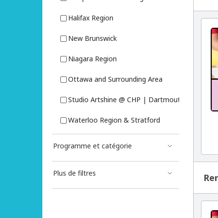
Halifax Region
New Brunswick
Niagara Region
Ottawa and Surrounding Area
Studio Artshine @ CHP | Dartmouth, NS
Waterloo Region & Stratford
Programme et catégorie
Plus de filtres
Ren