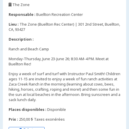
The Zone
,
Responsable :
Buellton Recreation Center
Lieu :
The Zone (Buellton Rec Center) | 301 2nd Street, Buellton,
CA, 93427
Description :
Ranch and Beach Camp
Monday-Thursday, June 23-June 26; 8:30 AM-4 PM. Meet at
Buellton Rec!
Enjoy a week of surf and turf with Instructor Paul Smith! Children
ages 11-15 are invited to enjoy a week of fun ranch activities at
Zaca Creek Ranch in the morning (learning about cows, bees,
hiking, horses, crafting, roping and more!) and then some fun in
the sun at local beaches in the afternoon. Bring sunscreen and a
sack lunch daily.
Places disponibles :
Disponible
Prix :
250,00 $ Taxes exonérées