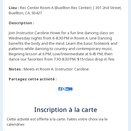
,
Lieu :
Rec Center Room A (Buellton Rec Center) | 301 2nd Street,
Buellton, CA, 93427
Description :
Join Instructor Caroline Howe for a fun line dancing class on
Wednesday nights from 6-8:30 PM in Room A. Line Dancing
benefits the body and the mind. Learn the basic footwork and
patterns while dancing to country and contemporary music.
Begining lesson at 6 PM, Low/Intermediate at 6:45 PM, then
dance our favorites from 7:30-8:30 PM. $15/class drop in fee.
Notes :
Meets in Room A. Instructor: Caroline
Partagez cette activité :
Inscription à la carte
Cette activité est offerte à la carte. Faites votre choix via le
calendrier.