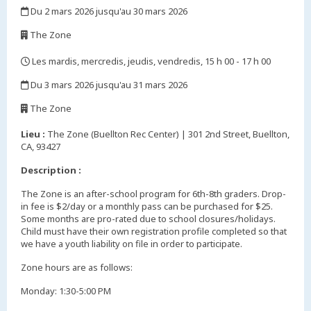
Du 2 mars 2026 jusqu'au 30 mars 2026
,
The Zone
,
Les mardis, mercredis, jeudis, vendredis, 15 h 00 - 17 h 00
,
Du 3 mars 2026 jusqu'au 31 mars 2026
,
The Zone
,
Lieu :
The Zone (Buellton Rec Center) | 301 2nd Street, Buellton,
CA, 93427
Description :
The Zone is an after-school program for 6th-8th graders. Drop-
in fee is $2/day or a monthly pass can be purchased for $25.
Some months are pro-rated due to school closures/holidays.
Child must have their own registration profile completed so that
we have a youth liability on file in order to participate.
Zone hours are as follows:
Monday: 1:30-5:00 PM