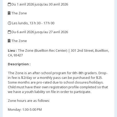
Du 1 avril 2026 jusqu'au 30 avril 2026
,
The Zone
,
Les lundis, 13 h 30 - 17 h 00
,
Du 6 avril 2026 jusqu'au 27 avril 2026
,
The Zone
,
Lieu :
The Zone (Buellton Rec Center) | 301 2nd Street, Buellton,
CA, 93427
Description :
The Zone is an after-school program for 6th-8th graders. Drop-
in fee is $2/day or a monthly pass can be purchased for $25.
Some months are pro-rated due to school closures/holidays.
Child must have their own registration profile completed so that
we have a youth liability on file in order to participate.
Zone hours are as follows:
Monday: 1:30-5:00 PM