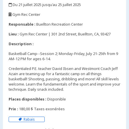
Du 21 juillet 2025 jusqu'au 25 juillet 2025
,
Gym Rec Center
,
Responsable :
Buellton Recreation Center
Lieu :
Gym Rec Center | 301 2nd Street, Buellton, CA, 93427
Description :
Basketball Camp--Session 2; Monday-Friday, July 21-25th from 9
AM-12 PM for ages 6-14.
Credentialed P.E. teacher David Ibsen and Westmont Coach Jeff
Azain are teaming up for a fantastic camp on all things
basketball! Shooting, passing, dribbling and more! All skill levels
welcome. Learn the fundamentals of the sport and improve your
technique. Daily snack included.
Places disponibles :
Disponible
Prix :
180,00 $ Taxes exonérées
Rabais