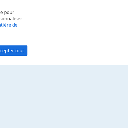
ue pour
rsonnaliser
tière de
cepter tout