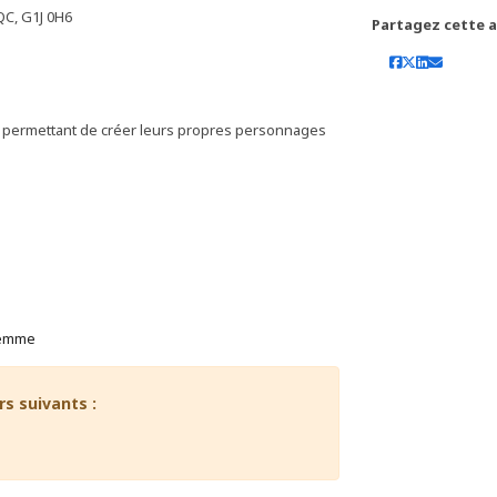
QC, G1J 0H6
Partagez cette ac
es permettant de créer leurs propres personnages
 femme
rs suivants :