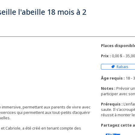
eille l'abeille 18 mois à 2
Places disponible
Prix :
0,00 $ - 35,
Rabais
Âge requis :
18 - 3
Notes :
Prévoir un
participer avec son 
Prérequis :
L'enfa
ce immersive, permettant aux parents de vivre avec
saute. Il s'accroupi
xercices qui permettent aux tout-petits d’acquérir
réussit à monter l
uelles.
Partagez cette ac
 et Cabriole, a été créé en tenant compte des