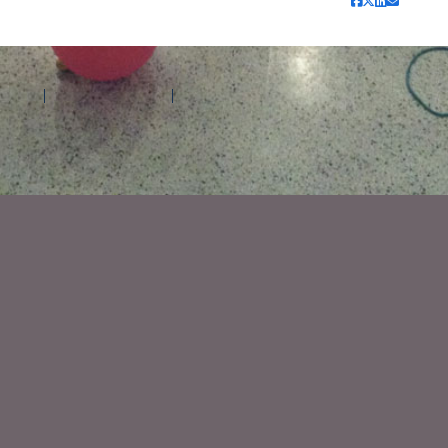
d'aide
Contactez Amilia
Légal