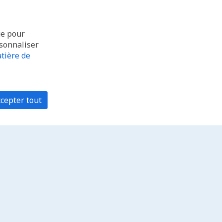
ue pour
rsonnaliser
tière de
cepter tout