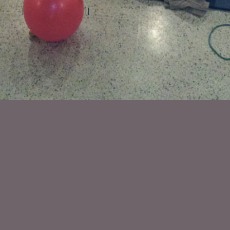
d'aide
Contactez Amilia
Légal