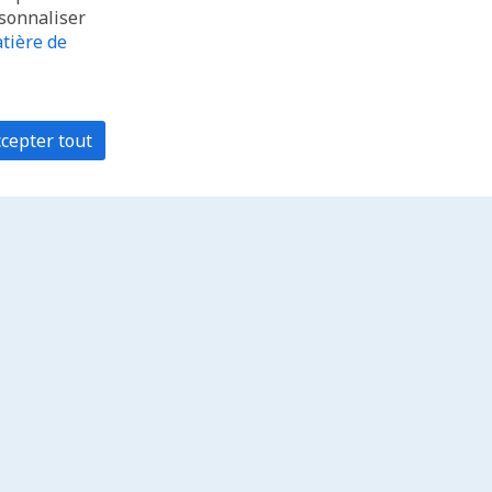
rsonnaliser
tière de
cepter tout