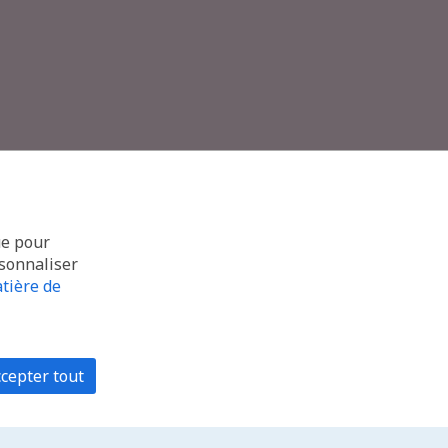
ue pour
rsonnaliser
tière de
cepter tout