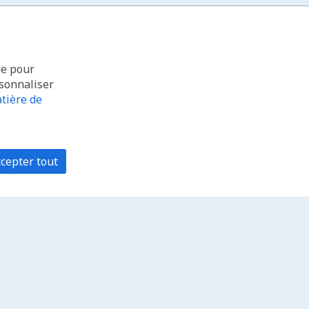
ue pour
rsonnaliser
tière de
cepter tout