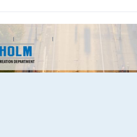
d'aide
Contactez Amilia
Légal