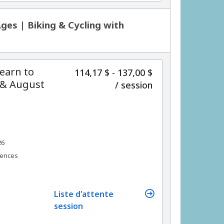
es | Biking & Cycling with
Learn to
114,17 $ - 137,00 $
 & August
par
/
session
26
rences
Liste d'attente
session