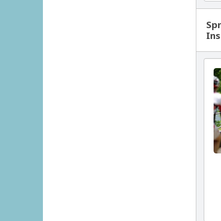
Spr
Ins