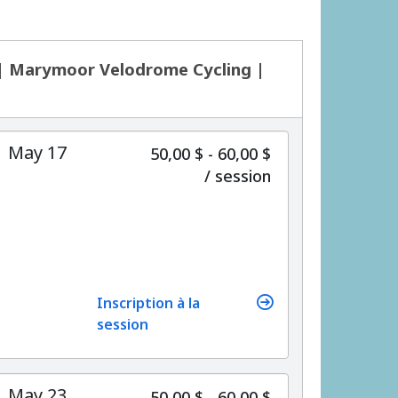
 | Marymoor Velodrome Cycling |
| May 17
50,00 $ - 60,00 $
par
/
session
Inscription à la
session
| May 23
50,00 $ - 60,00 $