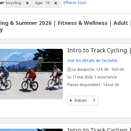
par
Effacer tout
bicycling
Age:
16
ltat de la recherche
ing & Summer 2026 | Fitness & Wellness | Adult
y
Intro to Track Cycling 
Voir les détails de l'activité
Le dimanche, 12 h 00 - 16 h 00
,
,
,
Le
17 mai 2026, 1 occurrence
Places disponibles : 14 sur 20
Rabais
Intro to Track Cycling 