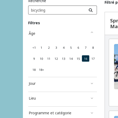
Recherche
Filtré 
Résu
Spr
Filtres
Ma
Âge
<1
1
2
3
4
5
6
7
8
9
10
11
12
13
14
15
16
17
18
18+
Jour
Lieu
Programme et catégorie