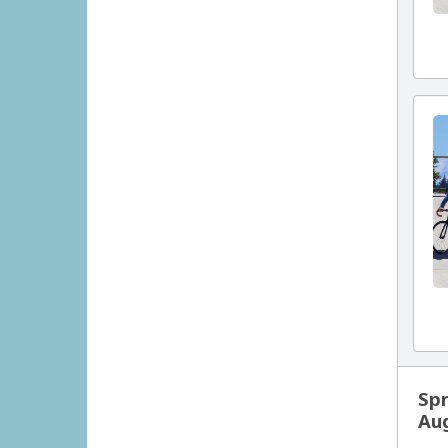
Spr
Au