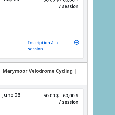
par
/
session
Inscription à la
session
 | Marymoor Velodrome Cycling |
| June 28
50,00 $ - 60,00 $
par
/
session