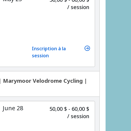
par
/
session
Inscription à la
session
 | Marymoor Velodrome Cycling |
| June 28
50,00 $ - 60,00 $
par
/
session