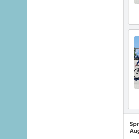
Spr
Au