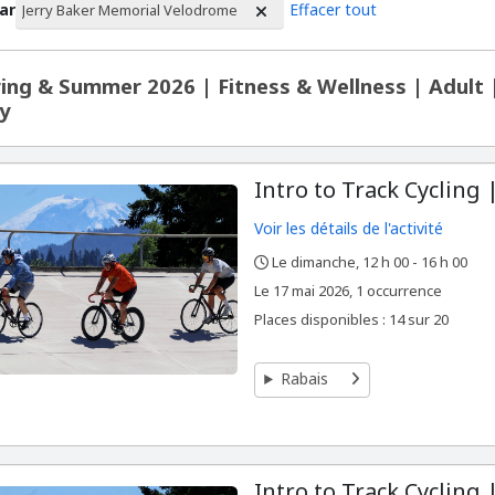
par
Effacer tout
Jerry Baker Memorial Velodrome
ltat de la recherche
ing & Summer 2026 | Fitness & Wellness | Adult
y
Intro to Track Cycling 
Voir les détails de l'activité
Le dimanche, 12 h 00 - 16 h 00
,
,
,
Le
17 mai 2026, 1 occurrence
Places disponibles : 14 sur 20
Rabais
Intro to Track Cycling 