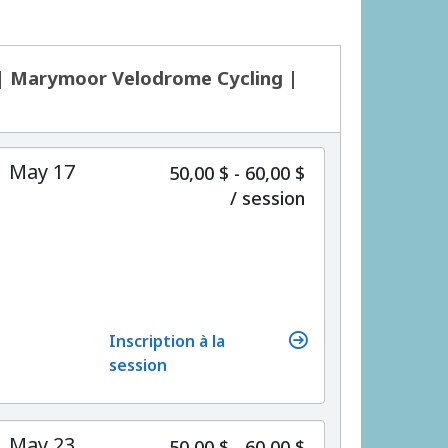
 | Marymoor Velodrome Cycling |
| May 17
50,00 $ - 60,00 $
par
/
session
Inscription à la
session
| May 23
50,00 $ - 60,00 $