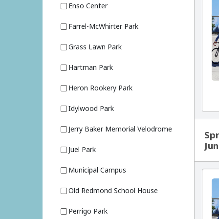
Enso Center
Farrel-McWhirter Park
Grass Lawn Park
Hartman Park
Heron Rookery Park
Idylwood Park
Jerry Baker Memorial Velodrome
Spr
Jun
Juel Park
Municipal Campus
Old Redmond School House
Perrigo Park