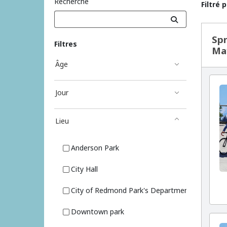
Recherche
Filtré 
Résu
Spr
Filtres
Ma
Âge
Jour
Lieu
Anderson Park
City Hall
City of Redmond Park's Department Vehicles
Downtown park