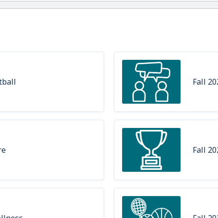
tball
Fall 20
re
Fall 2
ellness
Fall 20