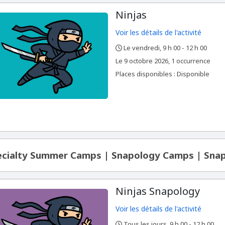
Ninjas
Voir les détails de l'activité
Le vendredi, 9 h 00 - 12 h 00
,
,
,
Le
9 octobre 2026, 1 occurrence
Places disponibles : Disponible
ecialty Summer Camps | Snapology Camps | Sna
Ninjas Snapology
Voir les détails de l'activité
Tous les jours, 9 h 00 - 12 h 00