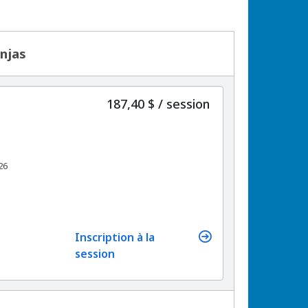
injas
par
187,40 $
/
session
26
Inscription à la
session