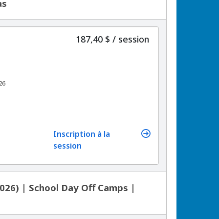
as
par
187,40 $
/
session
26
Inscription à la
session
2026) | School Day Off Camps |