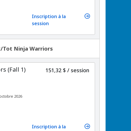
Inscription à la
session
lt/Tot Ninja Warriors
s (Fall 1)
par
151,32 $
/
session
octobre 2026
Inscription à la