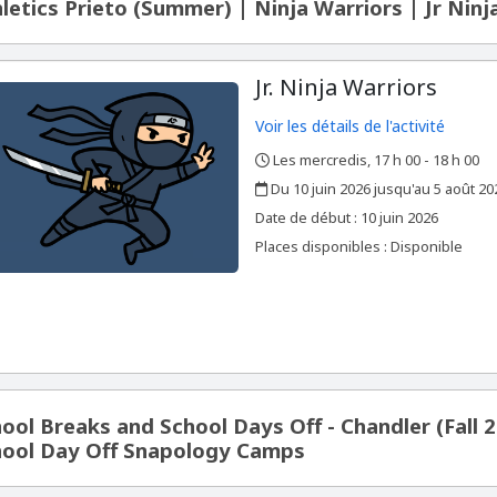
letics Prieto (Summer) | Ninja Warriors | Jr Ninj
Jr. Ninja Warriors
Voir les détails de l'activité
Les mercredis, 17 h 00 - 18 h 00
,
,
Du 10 juin 2026 jusqu'au 5 août 20
,
,
Date de début :
10 juin 2026
Places disponibles : Disponible
ool Breaks and School Days Off - Chandler (Fall 
hool Day Off Snapology Camps