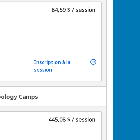
par
84,59 $
/
session
Inscription à la
session
pology Camps
par
445,08 $
/
session