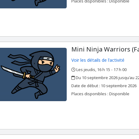
Places disponibles : Disponible
Mini Ninja Warriors (Fa
Voir les détails de l'activité
Les jeudis, 16 h 15 - 17 h 00
,
,
Du 10 septembre 2026 jusqu'au 22
,
,
Date de début :
10 septembre 2026
Places disponibles : Disponible