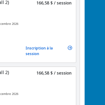
ll 2)
par
166,58 $
/
session
décembre 2026
Inscription à la
session
ll 2)
par
166,58 $
/
session
décembre 2026