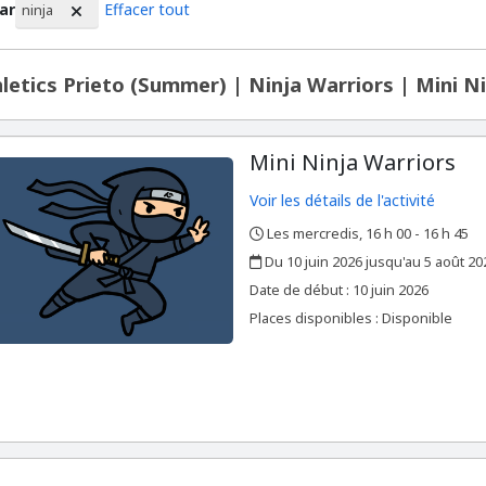
par
Effacer tout
ninja
ltat de la recherche
letics Prieto (Summer) | Ninja Warriors | Mini N
Mini Ninja Warriors
Voir les détails de l'activité
Les mercredis, 16 h 00 - 16 h 45
,
,
Du 10 juin 2026 jusqu'au 5 août 20
,
,
Date de début :
10 juin 2026
Places disponibles : Disponible