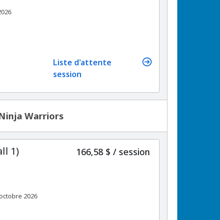
2026
Liste d'attente
session
 Ninja Warriors
ll 1)
par
166,58 $
/
session
octobre 2026