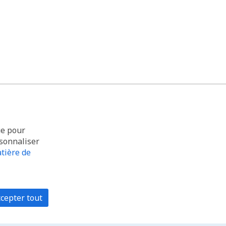
ue pour
rsonnaliser
tière de
cepter tout