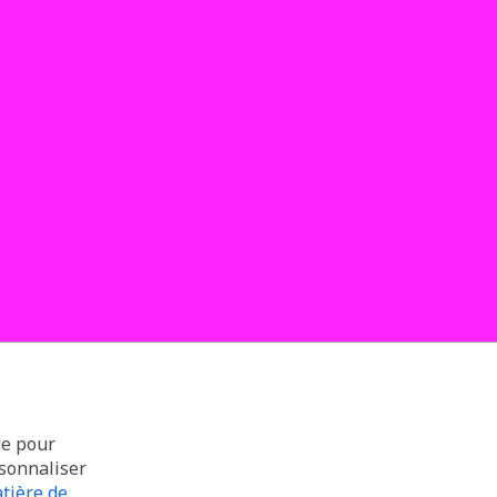
ue pour
rsonnaliser
tière de