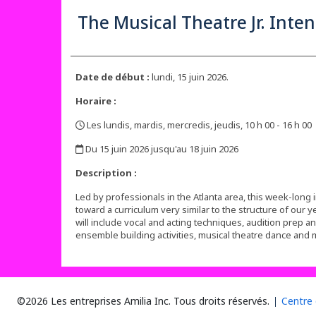
The Musical Theatre Jr. Inten
Date de début :
lundi, 15 juin 2026.
Horaire :
Les lundis, mardis, mercredis, jeudis, 10 h 00 - 16 h 00
,
Du 15 juin 2026 jusqu'au 18 juin 2026
,
Description :
Led by professionals in the Atlanta area, this week-long 
toward a curriculum very similar to the structure of ou
will include vocal and acting techniques, audition prep a
ensemble building activities, musical theatre dance and
©2026 Les entreprises Amilia Inc.
Tous droits réservés.
Centre 