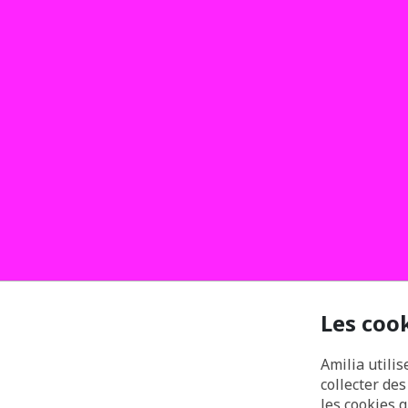
Les coo
Amilia utilis
collecter de
les cookies 