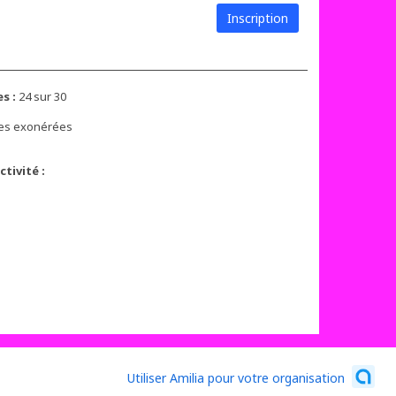
Inscription
s :
24 sur 30
xes exonérées
tivité :
Utiliser Amilia pour votre organisation