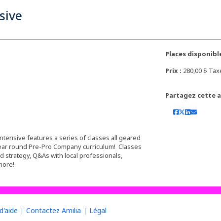
sive
Places disponible
Prix :
280,00 $ Ta
Partagez cette ac
intensive features a series of classes all geared
r year round Pre-Pro Company curriculum! Classes
nd strategy, Q&As with local professionals,
 more!
d'aide
Contactez Amilia
Légal