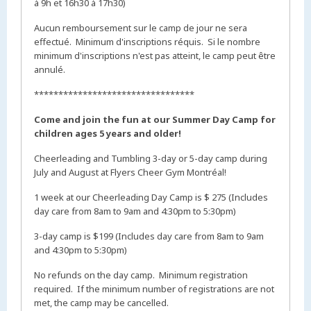
à 9h et 16h30 à 17h30)
Aucun remboursement sur le camp de jour ne sera
effectué. Minimum d'inscriptions réquis. Si le nombre
minimum d'inscriptions n'est pas atteint, le camp peut être
annulé.
*********************************
Come and join the fun at our Summer Day Camp for
children ages 5 years and older!
Cheerleading and Tumbling 3-day or 5-day camp during
July and August at Flyers Cheer Gym Montréal!
1 week at our Cheerleading Day Camp is $ 275 (Includes
day care from 8am to 9am and 4:30pm to 5:30pm)
3-day camp is $199 (Includes day care from 8am to 9am
and 4:30pm to 5:30pm)
No refunds on the day camp. Minimum registration
required. If the minimum number of registrations are not
met, the camp may be cancelled.