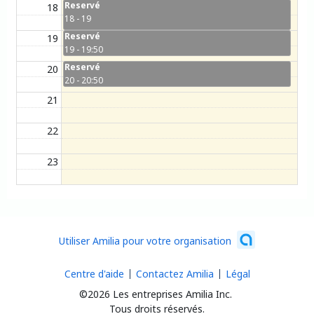
Reservé
18
vendredi 7 août 2026 de 18 h 00 à 19 h 00
18 - 19
Reservé
19
vendredi 7 août 2026 de 19 h 00 à 19 h 50
19 - 19:50
Reservé
20
vendredi 7 août 2026 de 20 h 00 à 20 h 50
20 - 20:50
21
22
23
Utiliser Amilia pour votre organisation
Centre d'aide
Contactez Amilia
Légal
©2026 Les entreprises Amilia Inc.
Tous droits réservés.