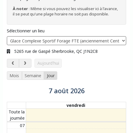
À noter
: Même si vous pouvez les visualiser ici à l'avance,
il se peut qu'une plage horaire ne soit pas disponible.
Sélectionner un lieu
Adresse:
5265 rue de Gaspé Sherbrooke, QC J1N2C8
7 août 2026
Aujourd'hui
Mois
Semaine
Jour
7 août 2026
Évènements du calendrier
vendredi
Toute la
journée
07