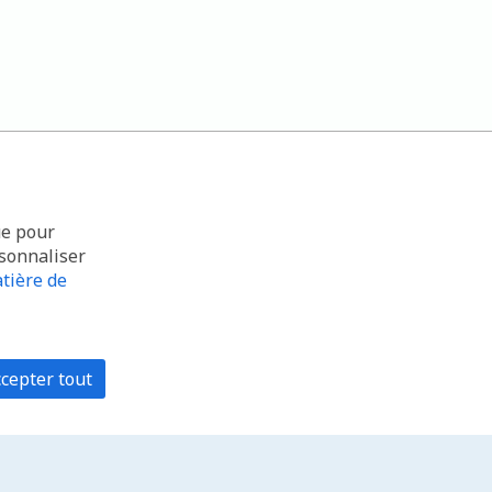
ue pour
rsonnaliser
tière de
cepter tout