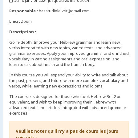
Du 10 janvier 2024 jusqu'au 20 mars 2024
,
Responsable :
hasstudioleivrit@gmail.com
Lieu :
Zoom
Description :
Go in-depth! Improve your Hebrew grammar and learn new
verbs integrated with new topics, varied texts, and advanced
grammar exercises. Apply your improved grammar and enriched
vocabulary in writing assignments and oral expression, and
learn to talk about health and the human body.
In this course you will expand your ability to write and talk about
the past, present, and future with more complex vocabulary and
verbs, while learning new expressions and idioms.
The course is designed for those who took Hebrew Bet 2 or
equivalent, and wish to keep improving their Hebrew with
advanced texts and articles, integrated with advanced grammar
exercises.
Veuillez noter qu'il n'y a pas de cours les jours
suivants :