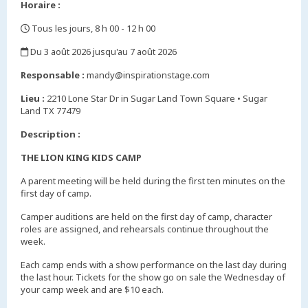
Horaire :
Tous les jours, 8 h 00 - 12 h 00
,
Du 3 août 2026 jusqu'au 7 août 2026
,
Responsable :
mandy@inspirationstage.com
Lieu :
2210 Lone Star Dr in Sugar Land Town Square • Sugar
Land TX 77479
Description :
THE LION KING KIDS CAMP
A parent meeting will be held during the first ten minutes on the
first day of camp.
Camper auditions are held on the first day of camp, character
roles are assigned, and rehearsals continue throughout the
week.
Each camp ends with a show performance on the last day during
the last hour. Tickets for the show go on sale the Wednesday of
your camp week and are $10 each.