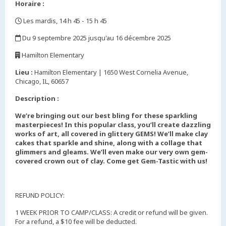
Horaire :
Les mardis, 14 h 45 - 15 h 45
,
Du 9 septembre 2025 jusqu'au 16 décembre 2025
,
Hamilton Elementary
,
Lieu :
Hamilton Elementary | 1650 West Cornelia Avenue,
Chicago, IL, 60657
Description :
We’re bringing out our best bling for these sparkling
masterpieces! In this popular class, you’ll create dazzling
works of art, all covered in glittery GEMS! We’ll make clay
cakes that sparkle and shine, along with a collage that
glimmers and gleams. We’ll even make our very own gem-
covered crown out of clay. Come get Gem-Tastic with us!
REFUND POLICY:
1 WEEK PRIOR TO CAMP/CLASS: A credit or refund will be given.
For a refund, a $10 fee will be deducted.