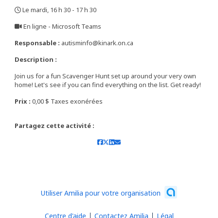
Le mardi, 16 h 30 - 17 h 30
,
En ligne - Microsoft Teams
,
Responsable :
autisminfo@kinark.on.ca
Description :
Join us for a fun Scavenger Hunt set up around your very own
home! Let's see if you can find everything on the list. Get ready!
Prix :
0,00 $ Taxes exonérées
Partagez cette activité :
Utiliser Amilia pour votre organisation
Centre d'aide
Contactez Amilia
Légal