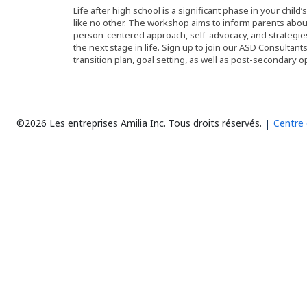
Life after high school is a significant phase in your child’s
like no other. The workshop aims to inform parents about 
person-centered approach, self-advocacy, and strategies t
the next stage in life. Sign up to join our ASD Consultant
transition plan, goal setting, as well as post-secondary o
©2026 Les entreprises Amilia Inc.
Tous droits réservés.
Centre 