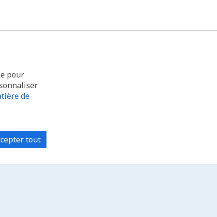
ue pour
rsonnaliser
tière de
cepter tout