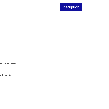
Inscription
s exonérées
tivité :