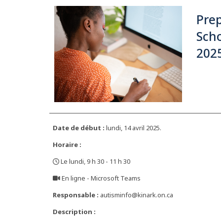
Prep
Scho
2025
Date de début :
lundi, 14 avril 2025.
Horaire :
Le lundi, 9 h 30 - 11 h 30
,
En ligne - Microsoft Teams
,
Responsable :
autisminfo@kinark.on.ca
Description :