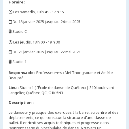
Horaire :
Les samedis, 10 h 45 - 12 h 15
,
Du 18 janvier 2025 jusqu'au 24 mai 2025
,
Studio C
,
Les jeudis, 18 h 00 - 19 h 30
,
Du 23 janvier 2025 jusqu'au 22 mai 2025
,
Studio 1
,
Responsable :
Professeur·e·s : Meï Thongsoume et Amélie
Beaupré
Lieu :
Studio 1 (L'École de danse de Québec) | 310 boulevard
Langelier, Québec, QC, G1K 5N3
Description :
Le danseur y pratique des exercices à la barre, au centre et des
déplacements, ce qui constitue la structure d’une classe de
ballet. Il enrichit ses acquis techniques et progresse dans
l’apprentissage du vocabulaire de danse. À travers un