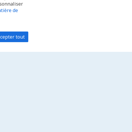
rsonnaliser
tière de
cepter tout