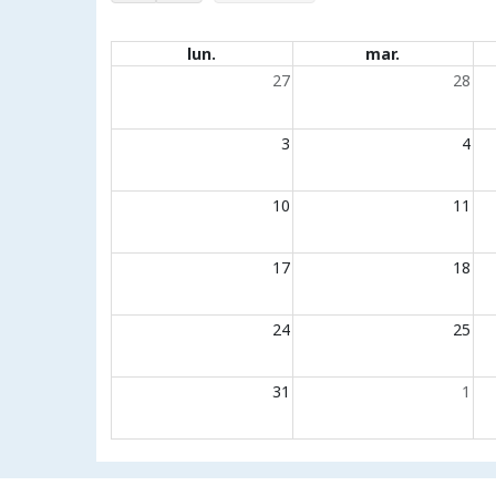
Évènements du calendrier
lun.
mar.
27
28
3
4
10
11
17
18
24
25
31
1