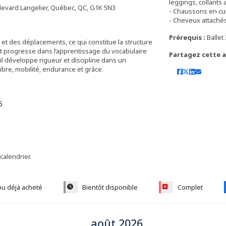
leggings, collants 
levard Langelier, Québec, QC, G1K 5N3
- Chaussons en cui
Prérequis :
Ballet
 et des déplacements, ce qui constitue la structure
 et progresse dans l’apprentissage du vocabulaire
Partagez cette ac
il développe rigueur et discipline dans un
bre, mobilité, endurance et grâce.
5
 calendrier.
ou déjà acheté
Bientôt disponible
Complet
août 2026