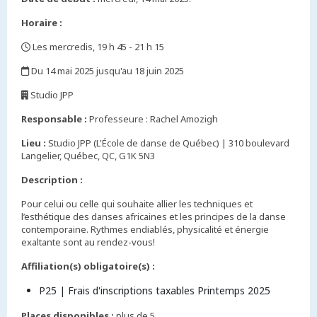
Horaire :
Les mercredis, 19 h 45 - 21 h 15
,
Du 14 mai 2025 jusqu'au 18 juin 2025
,
Studio JPP
,
Responsable :
Professeure : Rachel Amozigh
Lieu :
Studio JPP (L'École de danse de Québec) | 310 boulevard
Langelier, Québec, QC, G1K 5N3
Description :
Pour celui ou celle qui souhaite allier les techniques et
l’esthétique des danses africaines et les principes de la danse
contemporaine. Rythmes endiablés, physicalité et énergie
exaltante sont au rendez-vous!
Affiliation(s) obligatoire(s) :
P25 | Frais d'inscriptions taxables Printemps 2025
Places disponibles :
plus de 5