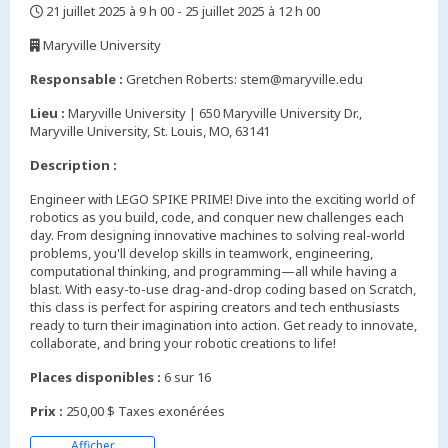
21 juillet 2025 à 9 h 00 - 25 juillet 2025 à 12 h 00
,
Maryville University
,
Responsable :
Gretchen Roberts: stem@maryville.edu
Lieu :
Maryville University | 650 Maryville University Dr.,
Maryville University, St. Louis, MO, 63141
Description :
Engineer with LEGO SPIKE PRIME! Dive into the exciting world of
robotics as you build, code, and conquer new challenges each
day. From designing innovative machines to solving real-world
problems, you'll develop skills in teamwork, engineering,
computational thinking, and programming—all while having a
blast. With easy-to-use drag-and-drop coding based on Scratch,
this class is perfect for aspiring creators and tech enthusiasts
ready to turn their imagination into action. Get ready to innovate,
collaborate, and bring your robotic creations to life!
Places disponibles :
6 sur 16
Prix :
250,00 $ Taxes exonérées
Afficher