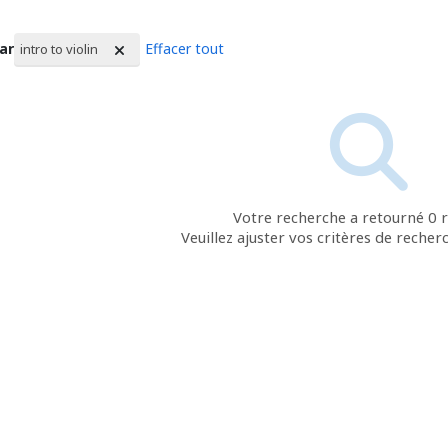
par
Effacer tout
intro to violin
ltat de la recherche
Votre recherche a retourné 0 r
Veuillez ajuster vos critères de recher