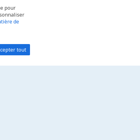
ue pour
rsonnaliser
tière de
cepter tout