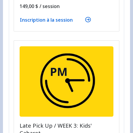
par
149,00 $
/
session
Inscription à la session
Late Pick Up / WEEK 3: Kids'
Cabaret