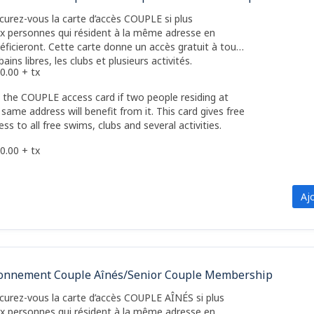
curez-vous la carte d’accès COUPLE si plus
x personnes qui résident à la même adresse en
éficieront. Cette carte donne un accès gratuit à tous
bains libres, les clubs et plusieurs activités.
0.00 + tx
 the COUPLE access card if two people residing at
 same address will benefit from it. This card gives free
ess to all free swims, clubs and several activities.
0.00 + tx
Aj
onnement Couple Aînés/Senior Couple Membership
curez-vous la carte d’accès COUPLE AÎNÉS si plus
x personnes qui résident à la même adresse en