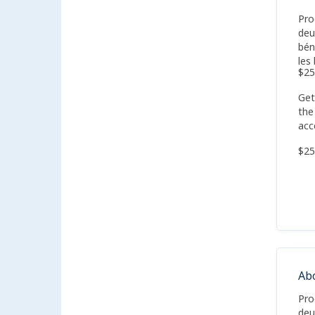
Pro
deu
bén
les 
$25
Get
the
acc
$25
Ab
Pro
deu