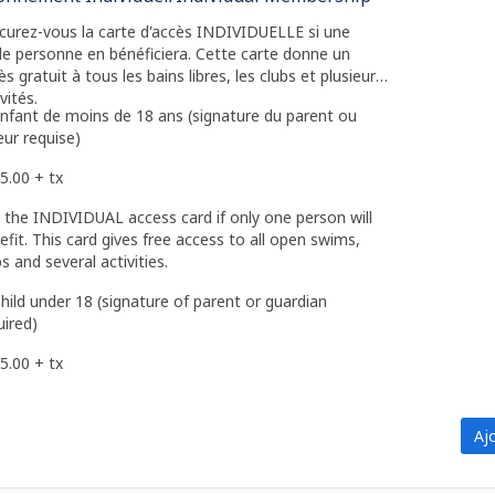
curez-vous la carte d'accès INDIVIDUELLE si une
le personne en bénéficiera. Cette carte donne un
ès gratuit à tous les bains libres, les clubs et plusieurs
vités.
nfant de moins de 18 ans (signature du parent ou
eur requise)
5.00 + tx
 the INDIVIDUAL access card if only one person will
efit. This card gives free access to all open swims,
bs and several activities.
hild under 18 (signature of parent or guardian
uired)
5.00 + tx
Aj