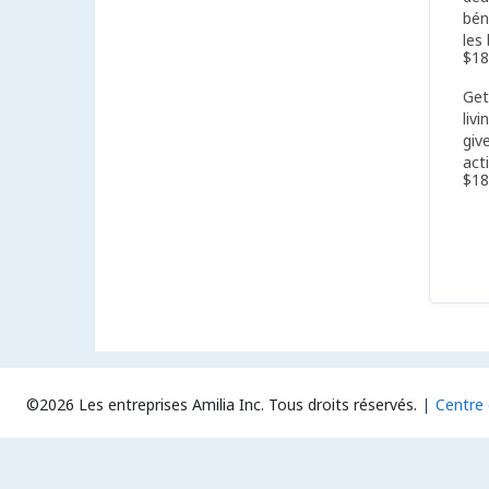
bén
les 
$18
Get
liv
giv
acti
$18
©2026 Les entreprises Amilia Inc.
Tous droits réservés.
Centre 