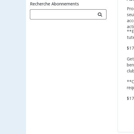
Recherche Abonnements
Pro
seu
acc
acti
**E
tut
$17
Get
ben
clu
**C
req
$17