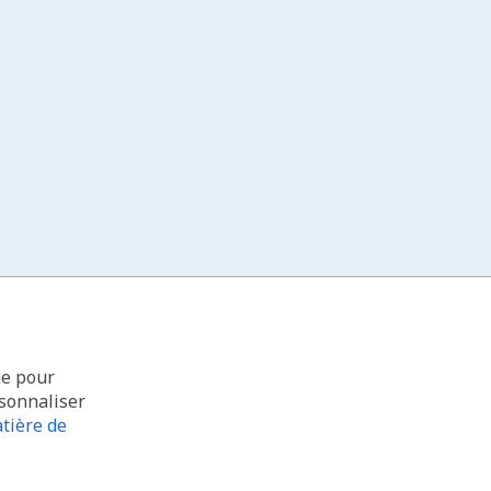
ue pour
rsonnaliser
tière de