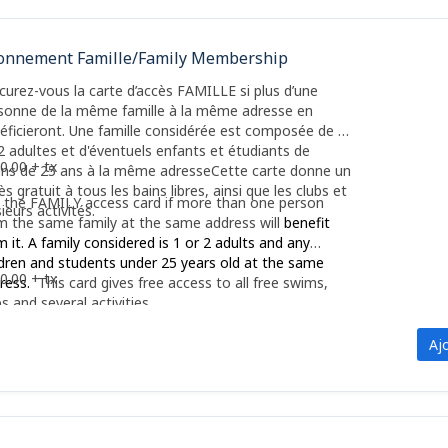
onnement Famille/Family Membership
curez-vous la carte d’accès FAMILLE si plus d’une
sonne de la même famille à la même adresse en
éficieront. Une famille considérée est composée de 1
2 adultes et d'éventuels enfants et étudiants de
0.00 + tx
ns de 25 ans à la même adresseCette carte donne un
ès gratuit à tous les bains libres, ainsi que les clubs et
 the FAMILY access card if more than one person
sieurs activités.
m the same family at the same address will
benefit
m it. A family considered is 1 or 2 adults and any
ldren and students under 25 years old at the same
0.00 + tx
ress.
This card gives free access to all free swims,
bs and several activities.
Aj