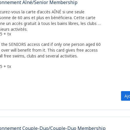
onnement Aîné/Senior Membership
curez-vous la carte d'accès AÎNÉ si une seule
sonne de 60 ans et plus en bénéficiera. Cette carte
ne un accès gratuit à tous les bains libres, les clubs et
sieurs activités.
5 + tx
 the SENIORS access card if only one person aged 60
 over will benefit from it. This card gives free access
all free swims, clubs and several activities.
5 + tx
Aj
onnement Couple-Duo/Couple-Duo Membership