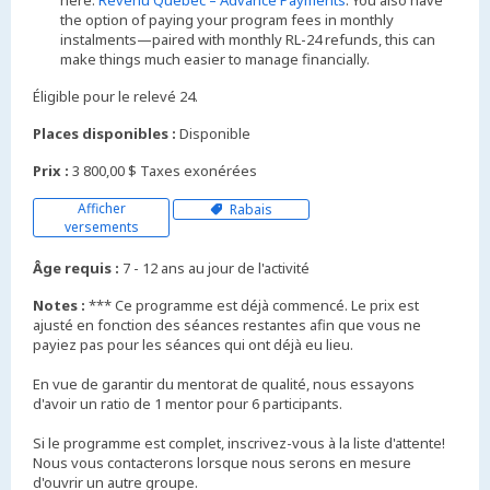
here:
Revenu Québec – Advance Payments
. You also have
the option of paying your program fees in monthly
instalments—paired with monthly RL-24 refunds, this can
make things much easier to manage financially.
Éligible pour le relevé 24.
Places disponibles :
Disponible
Prix :
3 800,00 $ Taxes exonérées
Afficher
Rabais
versements
Âge requis :
7 - 12 ans au jour de l'activité
Notes :
*** Ce programme est déjà commencé. Le prix est
ajusté en fonction des séances restantes afin que vous ne
payiez pas pour les séances qui ont déjà eu lieu.
En vue de garantir du mentorat de qualité, nous essayons
d'avoir un ratio de 1 mentor pour 6 participants.
Si le programme est complet, inscrivez-vous à la liste d'attente!
Nous vous contacterons lorsque nous serons en mesure
d'ouvrir un autre groupe.