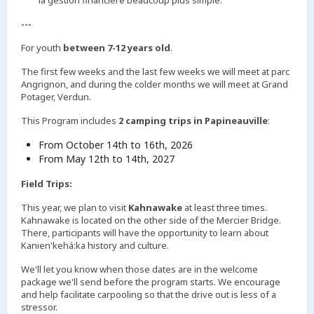
la gestion financière beaucoup plus simple.
---
For youth
between 7-12 years old
.
The first few weeks and the last few weeks we will meet at parc
Angrignon, and during the colder months we will meet at Grand
Potager, Verdun.
This Program includes
2 camping trips in Papineauville
:
From October 14th to 16th, 2026
From May 12th to 14th, 2027
Field Trips:
This year, we plan to visit
Kahnawake
at least three times.
Kahnawake is located on the other side of the Mercier Bridge.
There, participants will have the opportunity to learn about
Kanien'kehá:ka history and culture.
We'll let you know when those dates are in the welcome
package we'll send before the program starts. We encourage
and help facilitate carpooling so that the drive out is less of a
stressor.