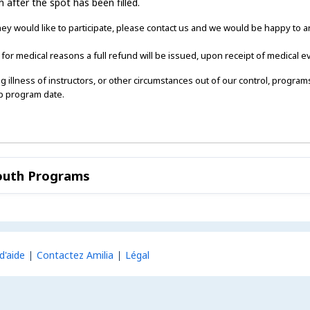
 after the spot has been filled.
hey would like to participate, please contact us and we would be happy to a
for medical reasons a full refund will be issued, upon receipt of medical ev
ng illness of instructors, or other circumstances out of our control, programs
up program date.
Youth Programs
d'aide
Contactez Amilia
Légal