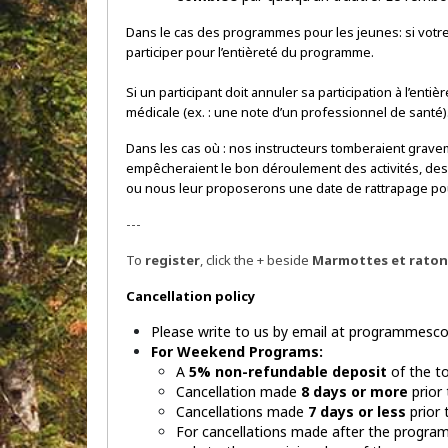
Dans le cas des programmes pour les jeunes: si votre 
participer pour l’entièreté du programme.
Si un participant doit annuler sa participation à l’e
médicale (ex. : une note d’un professionnel de santé)
Dans les cas où : nos instructeurs tomberaient gravem
empêcheraient le bon déroulement des activités, des 
ou nous leur proposerons une date de rattrapage po
---
To
register
, click the + beside
Marmottes et raton
Cancellation policy
Please write to us by email at programmescoy
For Weekend Programs:
A
5% non-refundable deposit
of the to
Cancellation made
8 days or more
prior
Cancellations made
7 days or less
prior 
For cancellations made after the progra