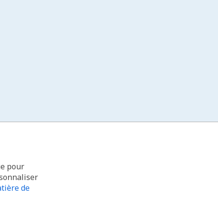
ue pour
rsonnaliser
tière de