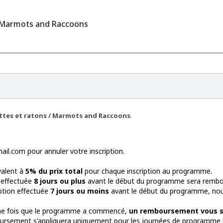
 Marmots and Raccoons
tes et ratons / Marmots and Raccoons
.
l.com pour annuler votre inscription.
alent à
5% du prix total
pour chaque inscription au programme.
 effectuée
8 jours ou plus
avant le début du programme sera rembou
ption effectuée
7 jours ou moins
avant le début du programme, no
une fois que le programme a commencé,
un remboursement vous se
oursement s'appliquera uniquement pour les journées de programme r