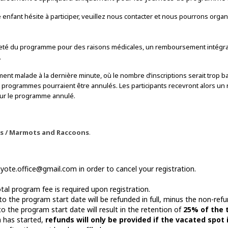
enfant hésite à participer, veuillez nous contacter et nous pourrons organ
ntièreté du programme pour des raisons médicales, un remboursement intégra
.
ent malade à la dernière minute, où le nombre d’inscriptions serait trop b
programmes pourraient être annulés. Les participants recevront alors un r
ur le programme annulé.
s / Marmots and Raccoons
.
ote.office@gmail.com in order to cancel your registration.
tal program fee is required upon registration.
 to the program start date will be refunded in full, minus the non-ref
to the program start date will result in the retention of
25% of the 
m has started,
refunds will only be provided if the vacated spot i