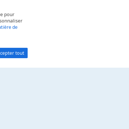
ue pour
rsonnaliser
tière de
cepter tout