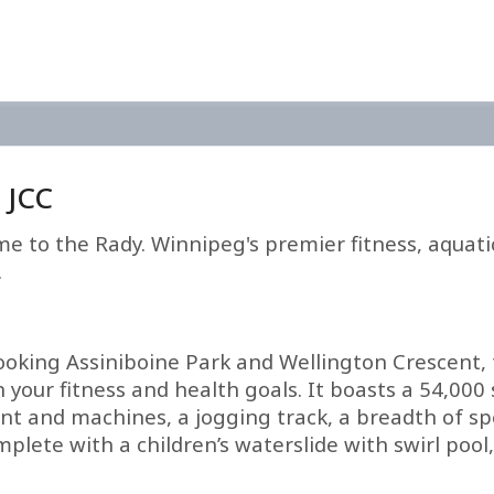
 JCC
e to the Rady. Winnipeg's premier fitness, aquatics
.
ooking Assiniboine Park and Wellington Crescent, 
 your fitness and health goals. It boasts a 54,000
t and machines, a jogging track, a breadth of spec
mplete with a children’s waterslide with swirl poo