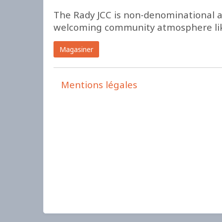
The Rady JCC is non-denominational an
welcoming community atmosphere lik
Magasiner
Mentions légales