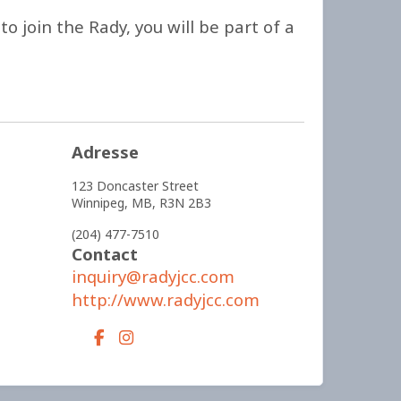
 join the Rady, you will be part of a
Adresse
123 Doncaster Street
Winnipeg,
MB,
R3N 2B3
(204) 477-7510
Contact
inquiry@radyjcc.com
http://www.radyjcc.com