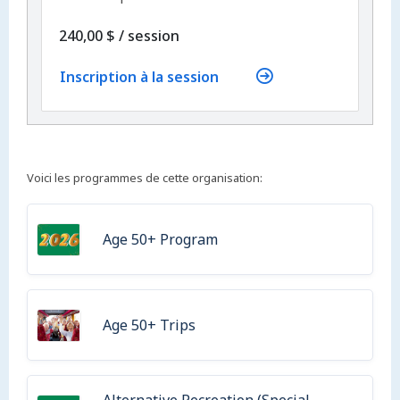
par
240,00 $
/
session
Inscription à la session
Voici les programmes de cette organisation:
Age 50+ Program
Age 50+ Trips