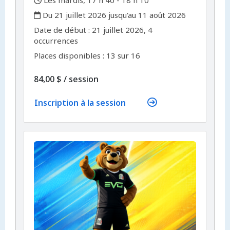
,
Les mardis, 17 h 40 - 18 h 10
,
Du 21 juillet 2026 jusqu'au 11 août 2026
,
,
Date de début :
21 juillet 2026, 4
occurrences
Places disponibles : 13 sur 16
par
84,00 $
/
session
Inscription à la session