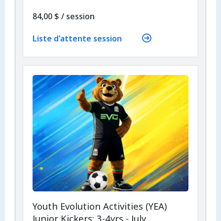
par
84,00 $
/
session
Liste d'attente session
Youth Evolution Activities (YEA)
Junior Kickers: 3-4yrs - July