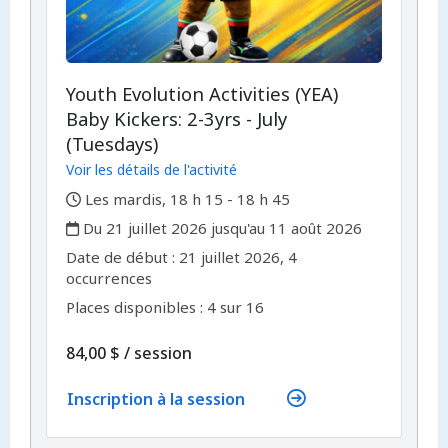
Youth Evolution Activities (YEA)
Baby Kickers: 2-3yrs - July
(Tuesdays)
Voir les détails de l'activité
,
Les mardis, 18 h 15 - 18 h 45
,
Du 21 juillet 2026 jusqu'au 11 août 2026
,
,
Date de début :
21 juillet 2026, 4
occurrences
Places disponibles : 4 sur 16
par
84,00 $
/
session
Inscription à la session