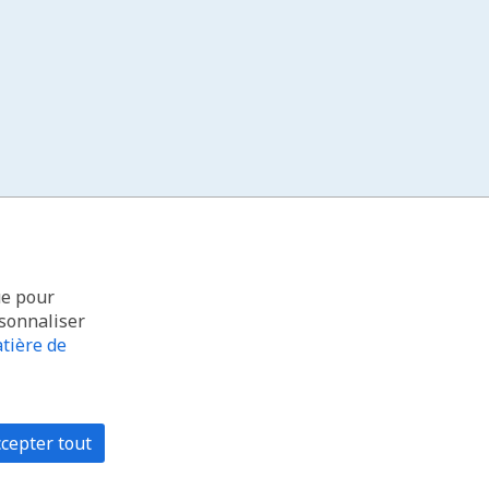
ue pour
rsonnaliser
tière de
cepter tout