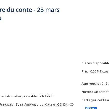
e du conte - 28 mars
6
Places disponible
Prix :
0,00 $ Taxe
Âge requis :
2 - 5 
Notes :
Un parent 
entation et responsable de la biblio
Partagez cette ac
Principale , Saint-Ambroise-de-Kildare , QC, J0K 1C0