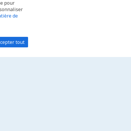
ue pour
rsonnaliser
tière de
cepter tout