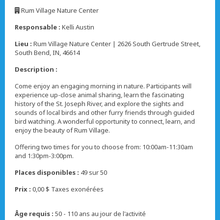
,
Rum Village Nature Center
,
Responsable :
Kelli Austin
Lieu :
Rum Village Nature Center | 2626 South Gertrude Street,
South Bend, IN, 46614
Description :
Come enjoy an engaging morning in nature. Participants will
experience up-close animal sharing, learn the fascinating
history of the St. Joseph River, and explore the sights and
sounds of local birds and other furry friends through guided
bird watching. A wonderful opportunity to connect, learn, and
enjoy the beauty of Rum Village.
Offering two times for you to choose from: 10:00am-11:30am
and 1:30pm-3:00pm.
Places disponibles :
49 sur 50
Prix :
0,00 $ Taxes exonérées
Âge requis :
50 - 110 ans au jour de l'activité