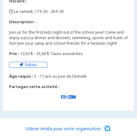
Horaire :
Le samedi, 17 h 30 - 20 h 30
,
Description :
Join us for the first kids night out of the school year! Come and
enjoy a pizza dinner and dessert, swimming, sports and loads of
fun! Join your camp and school friends for a fantastic night!
Prix :
12,50 $ - 35,00 $ Taxes exonérées
Rabais
Âge requis :
5 - 11 ans au jour de l'activité
Partagez cette activité :
Utiliser Amilia pour votre organisation